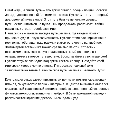
Great Way (Великий Путь) – это яркий символ, соединяющий Восток и
Запад, вдохновленный Великим Шелковым Путем! Этот путь – первый
драгоценный путь в мире! Этот путь был не легким, но смелых
путешественников он не пугал. Они продолжали раскрывать тайны
различных стран, преобразуя мир.
Наша жизнь – захватывающее путешествие, где каждый момент
приносит чудо и новую возможность! Путешествия расширяют наши
горизонты, обогащая наш разум, и в этом есть что-то волшебное.
Жизнь путешественника можно сравнить с мечтой. Страсть к
открытиям открывает новую реальность каждый раз, когда вы
отправляетесь в новое путешествие. Воспользуйтесь своим шансом!
Путешествуйте свободно под ярким светом солнца. Создайте свой
мир среди узоров желтого песка. Путь создает сильнейшую
зависимость на земле. Начните свое путешествие с Великого Пути!
Композиция открывается пикантными пряными нотами кардамона и
имбиря, сычуаньского перца и шафрана. В центре внимания оказался
сладковатый травянистый аккорд каннабиса, дополненный сладостью
фиников, нежностью магнолии и амброй. В базе ароматной мелодии
раскрывается звучание древесины сандала и уда.