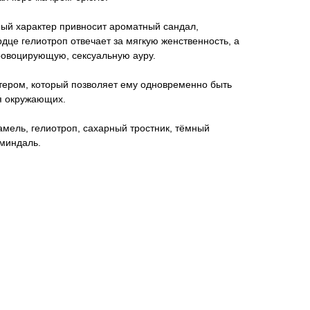
ый характер привносит ароматный сандал,
рдце гелиотроп отвечает за мягкую женственность, а
ровоцирующую, сексуальную ауру.
тером, который позволяет ему одновременно быть
я окружающих.
амель, гелиотроп, сахарный тростник, тёмный
 миндаль.