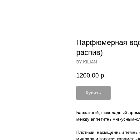
Парфюмерная вода
распив)
BY KILIAN
1200,00
р.
Купить
Бархатный, шоколадный аром
между аппетитным-вкусным-сл
Плотный, насыщенный темный
миндаля и золотая карамельн