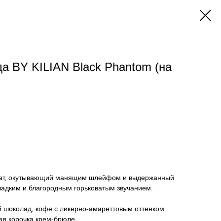
 BY KILIAN Black Phantom (на
ат, окутывающий манящим шлейфом и выдержанный
адким и благородным горьковатым звучанием.
 шоколад, кофе с ликерно-амареттовым оттенком
ая корочка крем-брюле.