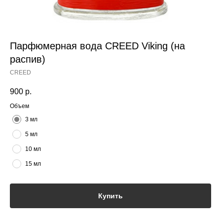
Парфюмерная вода CREED Viking (на
распив)
CREED
900
р.
Объем
3 мл
5 мл
10 мл
15 мл
Купить