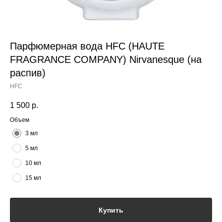
Парфюмерная вода HFC (HAUTE
FRAGRANCE COMPANY) Nirvanesque (на
распив)
HFC
1 500
р.
Объем
3 мл
5 мл
10 мл
15 мл
Купить