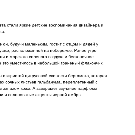
та стали яркие детские воспоминания дизайнера и
на.
е он, будучи маленьким, гостит с отцом и дядей у
ушке, расположенной на побережье. Ранее утро,
ни и морского соленого воздуха и бесконечное
е это уместилось в небольшой граненый флакончик.
с игристой цитрусовой свежести бергамота, которая
ах сочных листьев гальбанума, переплетенный с
им запахом кожи. А завершает звучание парфюма
ли и солоноватые акценты черной амбры.