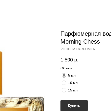
Парфюмерная во
Morning Chess
VILHELM PARFUMERIE
1 500
р.
Объем
5 мл
10 мл
15 мл
Купить