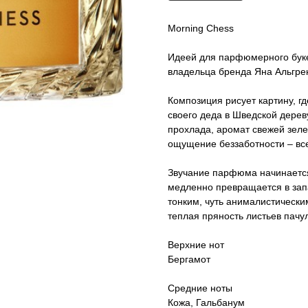
Morning Chess
Идеей для парфюмерного буке
владельца бренда Яна Альгре
Композиция рисует картину, гд
своего деда в Шведской дерев
прохлада, аромат свежей зеле
ощущение беззаботности – вс
Звучание парфюма начинается 
медленно превращается в зап
тонким, чуть анималистическ
теплая пряность листьев пачу
Верхние нот
Бергамот
Средние ноты
Кожа, Гальбанум