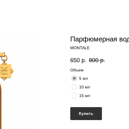
Парфюмерная вод
MONTALE
650
р.
800
р.
Объем
5 мл
10 мл
15 мл
Купить