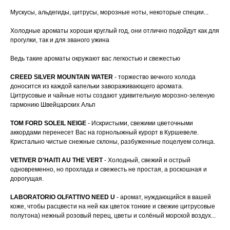
Мускусы, альдегиды, цитрусы, морозные ноты, некоторые специи...
Холодные ароматы хороши круглый год, они отлично подойдут как для
прогулки, так и для званого ужина
Ведь такие ароматы окружают вас легкостью и свежестью
CREED SILVER MOUNTAIN WATER
- торжество вечного холода
доносится из каждой капельки завораживающего аромата.
Цитрусовые и чайные ноты создают удивительную морозно-зеленую
гармонию Швейцарских Альп
TOM FORD SOLEIL NEIGE
- Искристыми, свежими цветочными
аккордами перенесет Вас на горнолыжный курорт в Куршевеле.
Кристально чистые снежные склоны, разбуженные поцелуем солнца.
VETIVER D'HAITI AU THE VERT
- Холодный, свежий и острый
одновременно, но прохлада и свежесть не простая, а роскошная и
дорогущая.
LABORATORIO OLFATTIVO NEED U
- аромат, нуждающийся в вашей
коже, чтобы расцвести на ней как цветок тонкие и свежие цитрусовые
полутона) нежный розовый перец, цветы и солёный морской воздух...